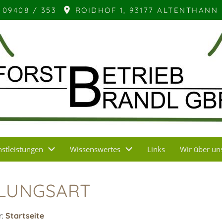
09408 / 353
ROIDHOF 1, 93177 ALTENTHANN
nstleistungen
Wissenswertes
Links
Wir über un
LUNGSART
r:
Startseite