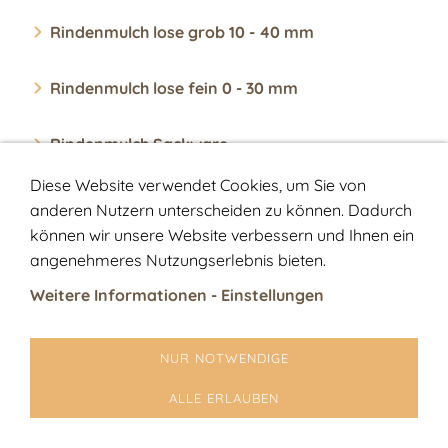
Rindenmulch lose grob 10 - 40 mm
Rindenmulch lose fein 0 - 30 mm
Rindenmulch Sackware
Diese Website verwendet Cookies, um Sie von
anderen Nutzern unterscheiden zu können. Dadurch
können wir unsere Website verbessern und Ihnen ein
Kontakt
Sitemap
AGB
Widerrufsrecht
Datenschutz
Impressum
angenehmeres Nutzungserlebnis bieten.
Liefergebühren
Warenkorb
Weitere Informationen - Einstellungen
NUR NOTWENDIGE
ALLE ERLAUBEN