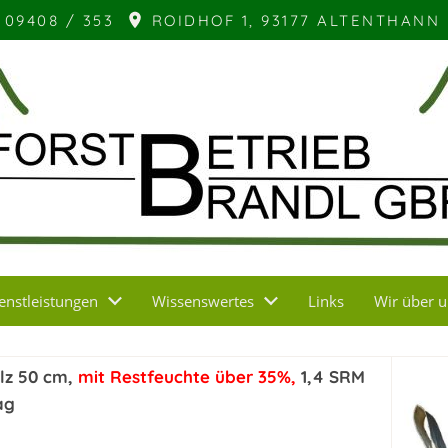
09408 / 353
ROIDHOF 1, 93177 ALTENTHANN
enstleistungen
Wissenswertes
Links
Wir über 
lz 50 cm,
mit Restfeuchte über 35%,
1,4 SRM
ag