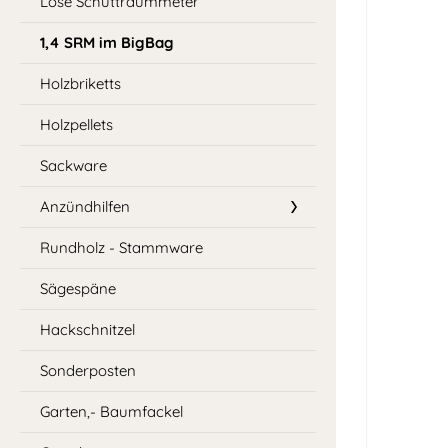
Lose Schüttraummeter
1,4 SRM im BigBag
Holzbriketts
Holzpellets
Sackware
Anzündhilfen
Rundholz - Stammware
Sägespäne
Hackschnitzel
Sonderposten
Garten,- Baumfackel