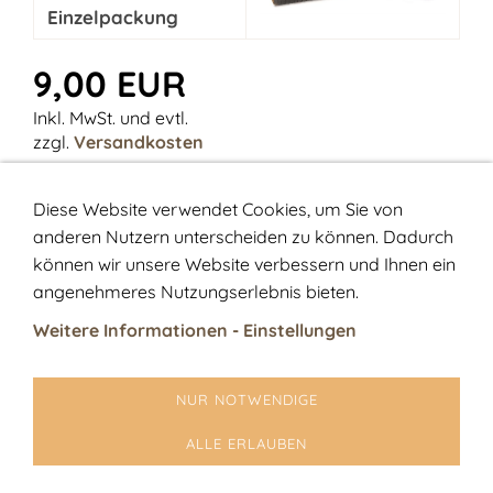
Einzelpackung
9,00 EUR
Inkl. MwSt. und evtl.
zzgl.
Versandkosten
Anzahl:
Diese Website verwendet Cookies, um Sie von
anderen Nutzern unterscheiden zu können. Dadurch
können wir unsere Website verbessern und Ihnen ein
IN DEN WARENKORB
angenehmeres Nutzungserlebnis bieten.
Warenkorb anzeigen
Weitere Informationen - Einstellungen
Zur Kasse gehen
NUR NOTWENDIGE
Kontakt
Sitemap
AGB
Widerrufsrecht
Datenschutz
Impressum
ALLE ERLAUBEN
Liefergebühren
Warenkorb