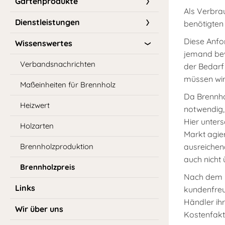
Gartenprodukte
Als Verbra
Dienstleistungen
benötigten
Diese Anfor
Wissenswertes
jemand bev
Verbandsnachrichten
der Bedarf 
müssen wir 
Maßeinheiten für Brennholz
Da Brennhol
Heizwert
notwendig,
Hier unter
Holzarten
Markt agie
Brennholzproduktion
ausreichen
auch nicht 
Brennholzpreis
Nach dem Mo
Links
kundenfreun
Händler ih
Wir über uns
Kostenfakt