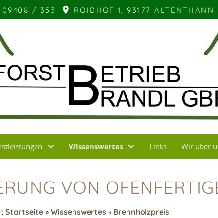
09408 / 353
ROIDHOF 1, 93177 ALTENTHANN
nstleistungen
Wissenswertes
Links
Wir über u
ERUNG VON OFENFERTIG
r:
Startseite
»
Wissenswertes
»
Brennholzpreis