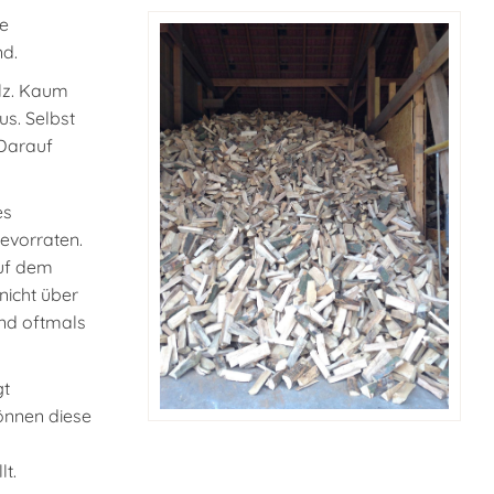
ie
nd.
lz. Kaum
s. Selbst
 Darauf
es
evorraten.
auf dem
nicht über
nd oftmals
gt
können diese
lt.