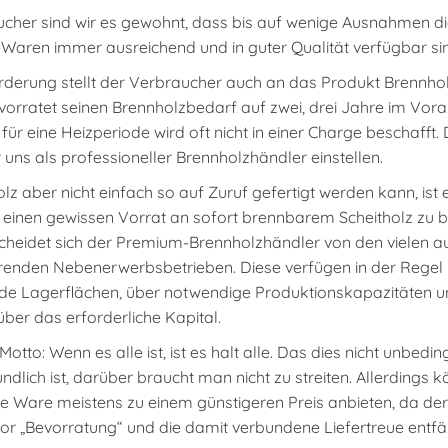
ucher sind wir es gewohnt, dass bis auf wenige Ausnahmen d
 Waren immer ausreichend und in guter Qualität verfügbar si
derung stellt der
Verbraucher auch an das Produkt Brennho
orratet seinen Brennholzbedarf auf zwei, drei Jahre im Vorau
für eine Heizperiode wird oft nicht in einer Charge beschafft.
uns als professioneller Brennholzhändler einstellen.
z aber nicht einfach so auf Zuruf gefertigt werden kann, ist 
 einen gewissen Vorrat an sofort brennbarem Scheitholz zu b
scheidet sich der Premium-Brennholzhändler von den vielen 
renden Nebenerwerbsbetrieben. Diese verfügen in der Regel 
de Lagerflächen, über notwendige Produktionskapazitäten u
über das erforderliche Kapital.
tto: Wenn es alle ist, ist es halt alle. Das dies nicht unbedin
dlich ist, darüber braucht man nicht zu streiten. Allerdings 
re Ware meistens zu einem günstigeren Preis anbieten, da der
or „Bevorratung“ und die damit verbundene Liefertreue entfäl